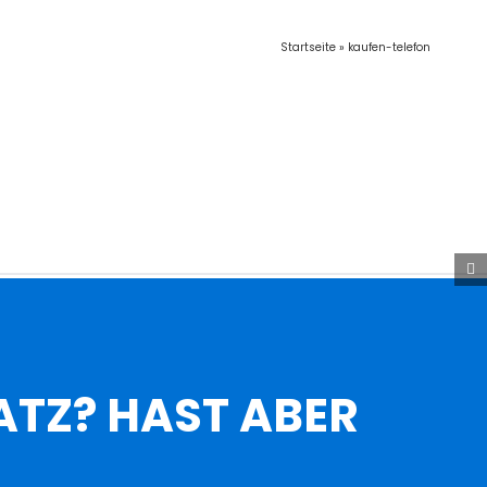
Startseite
»
kaufen-telefon
ATZ? HAST ABER
?