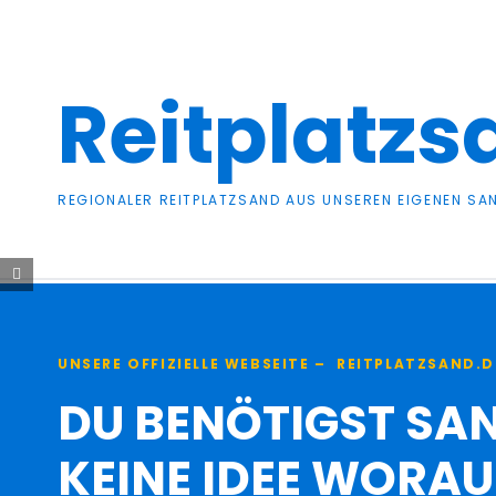
Zum
Inhalt
springen
Reitplatzs
REGIONALER REITPLATZSAND AUS UNSEREN EIGENEN S
UNSERE OFFIZIELLE WEBSEITE – REITPLATZSAND.D
DU BENÖTIGST SAN
KEINE IDEE WORA