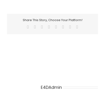
Share This Story, Choose Your Platform!
Facebook
X
Reddit
LinkedIn
Tumblr
Pinterest
Vk
E-
Mail
Über den Autor:
E4DAdmin