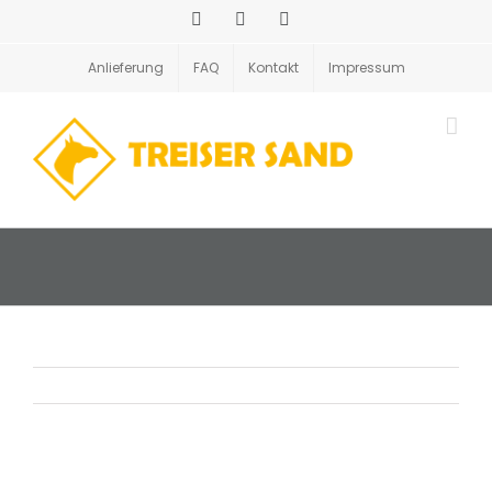
Zum
Facebook
Instagram
E-
Inhalt
Mail
springen
Anlieferung
FAQ
Kontakt
Impressum